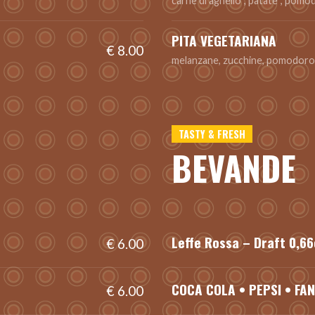
carne di agnello*, patate*, pomodo
PITA VEGETARIANA
€ 8.00
melanzane, zucchine, pomodoro, p
TASTY & FRESH
BEVANDE
Leffe Rossa – Draft 0,66
€ 6.00
COCA COLA • PEPSI • FAN
€ 6.00