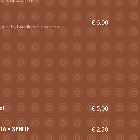
ro, cipolla, tzatziki
€ 6.00
atate, tzatziki, salsa piccante
cl
€ 5,00
TA • SPRITE
€ 2.50