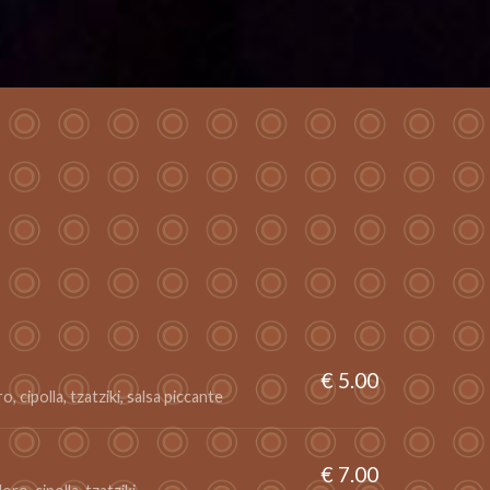
€ 5.00
, cipolla, tzatziki, salsa piccante
€ 7.00