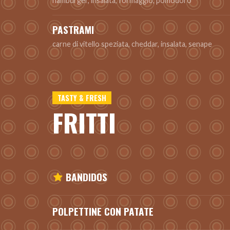
hamburger, insalata, formaggio, pomodoro
PASTRAMI
carne di vitello speziata, cheddar, insalata, senape
TASTY & FRESH
FRITTI
BANDIDOS
POLPETTINE CON PATATE