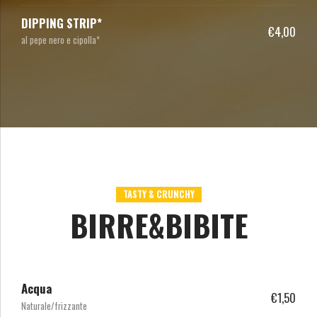
DIPPING STRIP*
€4,00
al pepe nero e cipolla*
TASTY & CRUNCHY
BIRRE&BIBITE
Acqua
€1,50
Naturale/frizzante