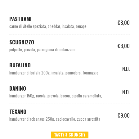
PASTRAMI
€8,00
carne di vitello speziata, cheddar, insalata, senape
SCUGNIZZO
€8,00
polpette, provola, parmigiana di melanzane
BUFALINO
N.D.
hamburger di bufala 200g, insalata, pomodoro, formaggio
DANINO
N.D.
hamburger 150g, rucola, provola, bacon, cipolla caramellata,
TEXANO
€9,00
hamburger black angus 250g, caciocavallo, zucca arrostita
TASTY & CRUNCHY