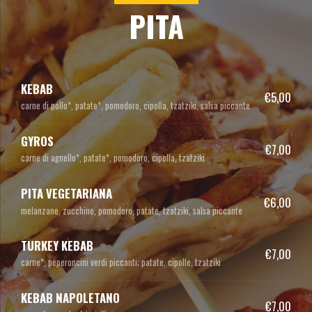
PITA
KEBAB
€5,00
carne di pollo*, patate*, pomodoro, cipolla, tzatziki, salsa piccante
GYROS
€7,00
carne di agnello*, patate*, pomodoro, cipolla, tzatziki
PITA VEGETARIANA
€6,00
melanzane, zucchine, pomodoro, patate, tzatziki, salsa piccante
TURKEY KEBAB
€7,00
carne*, peperoncini verdi piccanti; patate, cipolle, tzatziki
KEBAB NAPOLETANO
€7,00