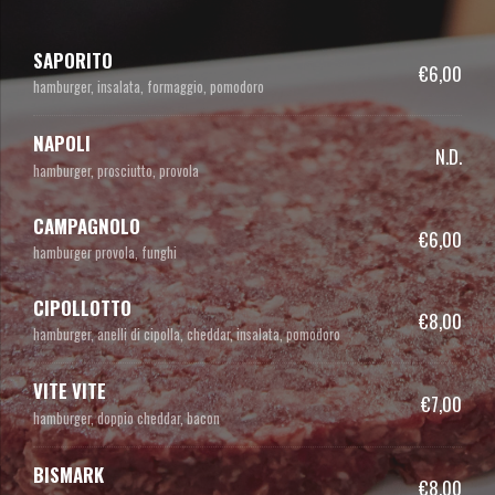
SAPORITO
€6,00
hamburger, insalata, formaggio, pomodoro
NAPOLI
N.D.
hamburger, prosciutto, provola
CAMPAGNOLO
€6,00
hamburger provola, funghi
CIPOLLOTTO
€8,00
hamburger, anelli di cipolla, cheddar, insalata, pomodoro
VITE VITE
€7,00
hamburger, doppio cheddar, bacon
BISMARK
€8,00