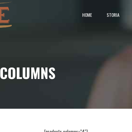
HOME
STORIA
 COLUMNS
[products columns=”4″]